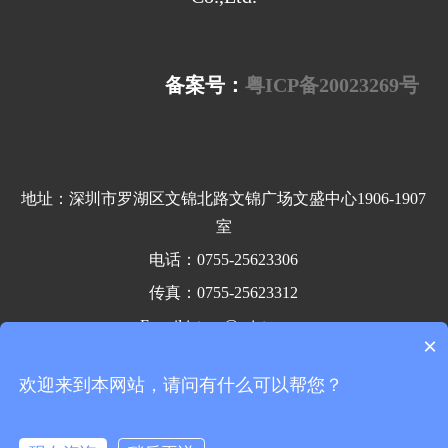
备案号：
粤ICP备20023269号
地址：深圳市罗湖区文锦北路文锦广场文盛中心1906-1907
室
电话：0755-25623306
传真：0755-25623312
E-mail:jetsun@szjetsun.cn
×
邮编：518020
欢迎来到本网站，请问有什么可以帮您？
友情链接：
激光手持焊接
土壤温湿度仪
浙江新能源开发