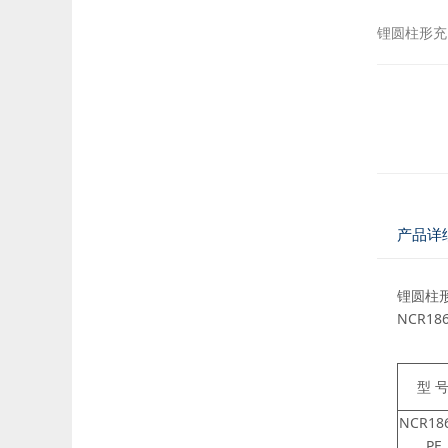
锂圆柱形充
产品详
锂圆柱
NCR18
型 
NCR18
PF