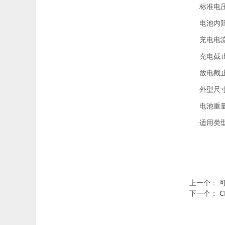
标准电压
电池内阻
充电电流：
充电截止
放电截止
外型尺寸
电池重量
适用类
上一个：
下一个：
C